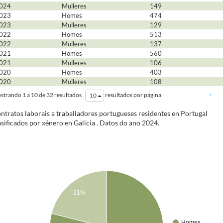
024
Mulleres
149
023
Homes
474
023
Mulleres
129
022
Homes
513
022
Mulleres
137
021
Homes
560
021
Mulleres
106
020
Homes
403
020
Mulleres
108
‹
strando 1 a 10 de 32 resultados
resultados por página
10
ntratos laborais a traballadores portugueses residentes en Portugal
asificados por xénero en Galicia
. Datos do ano
2024
.
21%
Homes