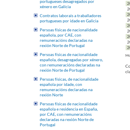
portugueses desagregados por
2
xénero en Galicia
2
2
Contratos laborais a traballadores
2
portugueses por idade en Galicia
2
Persoas físicas de nacionalidade
2
española, por CAE, con
2
remuneracións declaradas na
2
rexión Norte de Portugal
2
Persoas físicas de nacionalidade
Mo
española, desagregadas por xénero,
con remuneracións declaradas na
Co
rexión Norte de Portugal
cl
Persoas físicas, de nacionalidade
española por idade, con
remuneracións declaradas na
rexión Norte
Persoas físicas de nacionalidade
española e residencia en España,
por CAE, con remuneracións
declaradas na rexión Norte de
Portugal