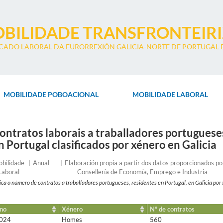
BILIDADE TRANSFRONTEIR
CADO LABORAL DA EURORREXIÓN GALICIA-NORTE DE PORTUGAL E
MOBILIDADE POBOACIONAL
MOBILIDADE LABORAL
ontratos laborais a traballadores portuguese
n Portugal clasificados por xénero en Galicia
xo
Frecuencia
Entidade
bilidade
Anual
Elaboración propia a partir dos datos proporcionados po
Laboral
Consellería de Economía, Emprego e Industria
ica o número de contratos a traballadores portugueses, residentes en Portugal, en Galicia por
no
Xénero
Nº de contratos
024
Homes
560