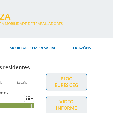
IZA
 A MOBILIDADE DE TRABALLADORES
MOBILIDADE EMPRESARIAL
LIGAZÓNS
s residentes
BLOG
País
la
España
EURES CEG
no
que
 xénero
se
orixinan
VIDEO
os
INFORME
datos