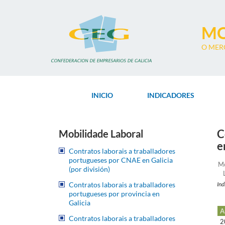
Ir
o
contido
MO
principal
O MER
INICIO
INDICADORES
C
Mobilidade Laboral
e
Contratos laborais a traballadores
portugueses por CNAE en Galicia
Ei
Mo
(por división)
Contratos laborais a traballadores
Ind
portugueses por provincia en
Galicia
A
Contratos laborais a traballadores
2