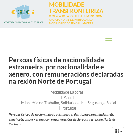
Ir
MOBILIDADE
o
TRANSFRONTEIRIZA
contido
O MERCADO LABORAL DA EURORREXIÓN
GALICIA-NORTE DE PORTUGAL E A
principal
MOBILIDADE DE TRABALLADORES
Toggle
navigation
Persoas físicas de nacionalidade
estranxeira, por nacionalidade e
xénero, con remuneracións declaradas
na rexión Norte de Portugal
Eixo
Mobilidade Laboral
Frecuencia
Anual
Entidade
Ministério de Trabalho, Solidariedade e Segurança Social
País
Portugal
no
Persoas físicas de nacionalidade estranxeira, das dez nacionalidades máis
que
significativas por xénero, con remuneracións declaradas na rexión Norte de
se
Portugal.
orixinan