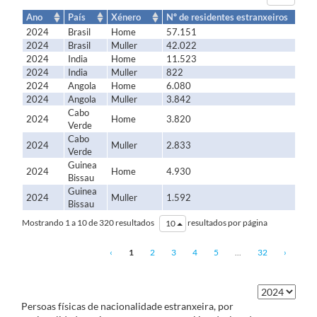
os
datos
Ano
País
Xénero
Nº de residentes estranxeiros
2024
Brasil
Home
57.151
2024
Brasil
Muller
42.022
2024
India
Home
11.523
2024
India
Muller
822
2024
Angola
Home
6.080
2024
Angola
Muller
3.842
Cabo
2024
Home
3.820
Verde
Cabo
2024
Muller
2.833
Verde
Guinea
2024
Home
4.930
Bissau
Guinea
2024
Muller
1.592
Bissau
Mostrando 1 a 10 de 320 resultados
resultados por página
10
‹
1
2
3
4
5
...
32
›
Persoas físicas de nacionalidade estranxeira, por