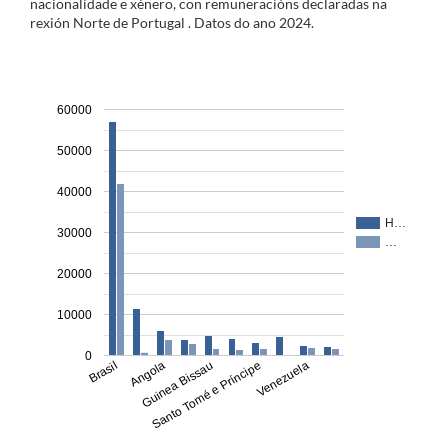
nacionalidade e xénero, con remuneracións declaradas na
rexión Norte de Portugal
. Datos do ano
2024
.
60000
50000
40000
H…
30000
…
20000
10000
0
Brasil
Angola
Guinea Bissau
Santo Tomé e Príncipe
Venezuela