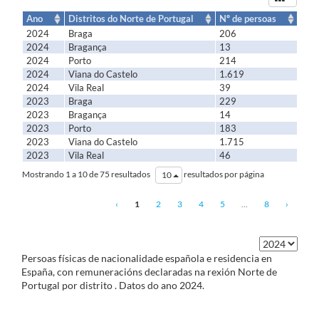
orixinan
os
Ano
Distritos do Norte de Portugal
Nº de persoas
datos
2024
Braga
206
2024
Bragança
13
2024
Porto
214
2024
Viana do Castelo
1.619
2024
Vila Real
39
2023
Braga
229
2023
Bragança
14
2023
Porto
183
2023
Viana do Castelo
1.715
2023
Vila Real
46
Mostrando 1 a 10 de 75 resultados
resultados por página
10
‹
1
2
3
4
5
...
8
›
Persoas físicas de nacionalidade española e residencia en
España, con remuneracións declaradas na rexión Norte de
Portugal por distrito
. Datos do ano
2024
.