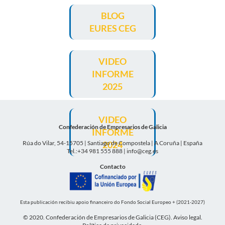
BLOG
EURES CEG
VIDEO
INFORME
2025
VIDEO
Confederación de Empresarios de Galicia
INFORME
Rúa do Vilar, 54-15705 | Santiago de Compostela | A Coruña | España
2024
Tel.:+34 981 555 888 |
info@ceg.es
Contacto
Esta publicación recibiu apoio financeiro do Fondo Social Europeo + (2021-2027)
© 2020. Confederación de Empresarios de Galicia (CEG).
Aviso legal
.