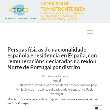
Ir
MOBILIDADE
o
TRANSFRONTEIRIZA
contido
O MERCADO LABORAL DA EURORREXIÓN
GALICIA-NORTE DE PORTUGAL E A
principal
MOBILIDADE DE TRABALLADORES
Toggle
navigation
Persoas físicas de nacionalidade
española e residencia en España, con
remuneracións declaradas na rexión
Norte de Portugal por distrito
Eixo
Mobilidade Laboral
Frecuencia
Anual
Entidade
Elaboración propia a partir dos datos proporcionados polo
Ministério de Trabalho, Solidariedade e Segurança Social
País
Portugal
no
Identifica os españois residentes en España con remuneracións declaradas no
que
Norte de Portugal
se