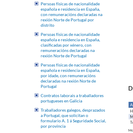
Persoas físicas de nacionalidade
española e residencia en España,
con remuneracións declaradas na
rexión Norte de Portugal por
distrito
Persoas físicas de nacionalidade
española e residencia en España,
clasificadas por xénero, con
remuneracións declaradas na
rexión Norte de Portugal
Persoas físicas de nacionalidade
española e residencia en España,
por idade, con remuneracións
declaradas na rexión Norte de
Portugal
D
Contratos laborais a traballadores
portugueses en Galicia
A
Traballadores galegos, desprazados
H
a Portugal, que solicitan o
M
formulario A. 1 á Seguridade Social,
T
por provincia
Mo