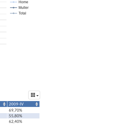
Home
Muller
Total
2009-IV
69,70%
55,80%
62,40%