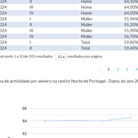
024
II
Home
64,10%
024
III
Home
64,00%
024
IV
Home
64,50%
024
I
Muller
55,96%
024
II
Muller
55,20%
024
III
Muller
55,90%
024
IV
Muller
56,70%
024
I
Total
59,80%
024
II
Total
59,40%
strando 1 a 10 de 192 resultados
resultados por página
10
‹
1
2
3
4
xa de actividade por xénero na rexión Norte de Portugal
. Datos do ano
2
66
64
62