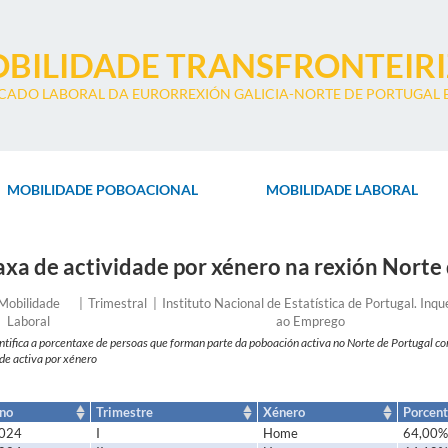
BILIDADE TRANSFRONTEIR
CADO LABORAL DA EURORREXIÓN GALICIA-NORTE DE PORTUGAL E
MOBILIDADE POBOACIONAL
MOBILIDADE LABORAL
axa de actividade por xénero na rexión Norte
xo
Frecuencia
Entidade
Mobilidade
Trimestral
Instituto Nacional de Estatística de Portugal. Inqu
Laboral
ao Emprego
ntifica a porcentaxe de persoas que forman parte da poboación activa no Norte de Portugal 
de activa por xénero
no
Trimestre
Xénero
Porcen
024
I
Home
64,00%