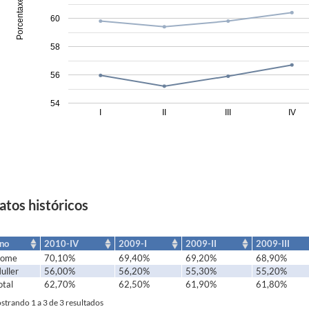
Porcentaxe
60
58
56
54
I
II
III
IV
atos históricos
no
2010-IV
2009-I
2009-II
2009-III
ome
70,10%
69,40%
69,20%
68,90%
uller
56,00%
56,20%
55,30%
55,20%
otal
62,70%
62,50%
61,90%
61,80%
strando 1 a 3 de 3 resultados