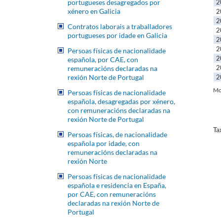
portugueses desagregados por
2
xénero en Galicia
2
2
Contratos laborais a traballadores
2
portugueses por idade en Galicia
2
2
Persoas físicas de nacionalidade
2
española, por CAE, con
2
remuneracións declaradas na
rexión Norte de Portugal
2
Mo
Persoas físicas de nacionalidade
española, desagregadas por xénero,
con remuneracións declaradas na
rexión Norte de Portugal
Ta
Persoas físicas, de nacionalidade
española por idade, con
remuneracións declaradas na
rexión Norte
Persoas físicas de nacionalidade
española e residencia en España,
por CAE, con remuneracións
declaradas na rexión Norte de
Portugal