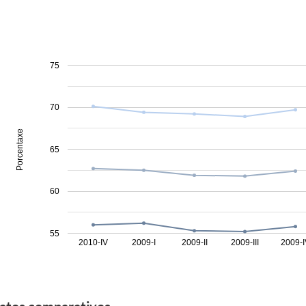
75
70
Porcentaxe
65
60
55
2010-IV
2009-I
2009-II
2009-III
2009-I