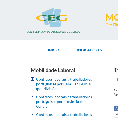
Ir
o
contido
MO
principal
O MER
INICIO
INDICADORES
T
Mobilidade Laboral
Contratos laborais a traballadores
Ei
portugueses por CNAE en Galicia
(por división)
Ide
ida
Contratos laborais a traballadores
portugueses por provincia en
Galicia
A
2
Contratos laborais a traballadores