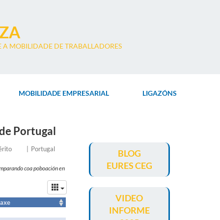
IZA
 A MOBILIDADE DE TRABALLADORES
MOBILIDADE EMPRESARIAL
LIGAZÓNS
 de Portugal
País
érito
Portugal
BLOG
no
EURES CEG
que
comparando coa poboación en
se
orixinan
os
VIDEO
datos
taxe
INFORME