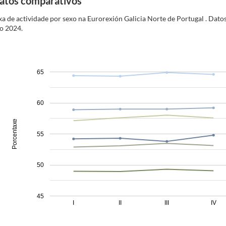
atos comparativos
xa de actividade por sexo na Eurorexión Galicia Norte de Portugal
. Dato
no
2024
.
65
60
Porcentaxe
55
50
45
I
II
III
IV