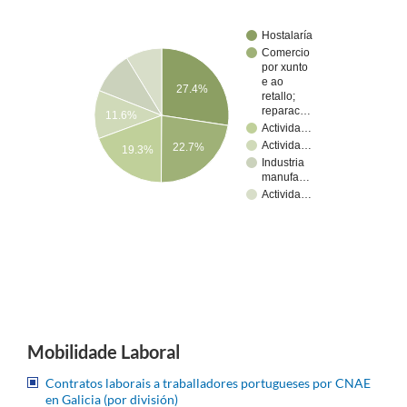
Hostalaría
Comercio
por xunto
e ao
27.4%
retallo;
reparac…
11.6%
Activida…
Activida…
22.7%
19.3%
Industria
manufa…
Activida…
Mobilidade Laboral
Contratos laborais a traballadores portugueses por CNAE
en Galicia (por división)