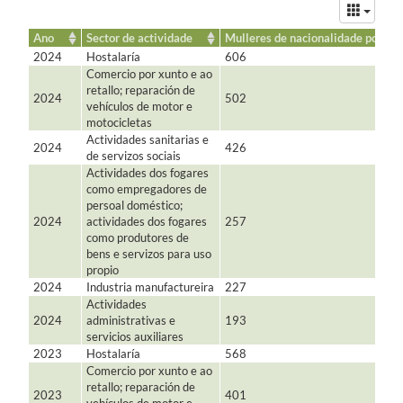
orixinan
os
datos
Ano
Sector de actividade
Mulleres de nacionalidade portug
2024
Hostalaría
606
Comercio por xunto e ao
retallo; reparación de
2024
502
vehículos de motor e
motocicletas
Actividades sanitarias e
2024
426
de servizos sociais
Actividades dos fogares
como empregadores de
persoal doméstico;
2024
actividades dos fogares
257
como produtores de
bens e servizos para uso
propio
2024
Industria manufactureira
227
Actividades
2024
administrativas e
193
servicios auxiliares
2023
Hostalaría
568
Comercio por xunto e ao
retallo; reparación de
2023
401