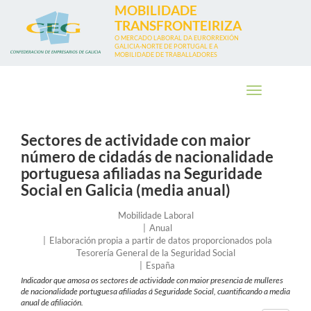
Ir
MOBILIDADE
o
TRANSFRONTEIRIZA
contido
O MERCADO LABORAL DA EURORREXIÓN
GALICIA-NORTE DE PORTUGAL E A
principal
MOBILIDADE DE TRABALLADORES
Toggle
navigation
Sectores de actividade con maior
número de cidadás de nacionalidade
portuguesa afiliadas na Seguridade
Social en Galicia (media anual)
Eixo
Mobilidade Laboral
Frecuencia
Anual
Entidade
Elaboración propia a partir de datos proporcionados pola
Tesorería General de la Seguridad Social
País
España
no
Indicador que amosa os sectores de actividade con maior presencia de mulleres
que
de nacionalidade portuguesa afiliadas á Seguridade Social, cuantificando a media
se
anual de afiliación.