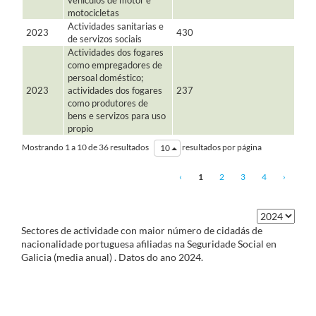
vehículos de motor e
motocicletas
Actividades sanitarias e
2023
430
de servizos sociais
Actividades dos fogares
como empregadores de
persoal doméstico;
2023
actividades dos fogares
237
como produtores de
bens e servizos para uso
propio
Mostrando 1 a 10 de 36 resultados
resultados por página
10
‹
1
2
3
4
›
Sectores de actividade con maior número de cidadás de
nacionalidade portuguesa afiliadas na Seguridade Social en
Galicia (media anual)
. Datos do ano
2024
.